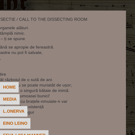
DISECTIE / CALL TO THE DISSECTING ROOM
organele alături.
ntâmplă nimic.
 – ți se spune.
ănă se apropie de fereastră.
oastre nu pot fi salvate,
,
tire
t războiul de o sută de ani.
 ploioasă nu se poate muriatât de ușor;
HOME
de haine cu o singură bătaie de inimă.
de bal a frumoasei bunici!
MEDIA
ată-n ace; cu brațele-nmuiate-n var
bal acoperă o existență
L.ONERVA
e că nu eșți singur
EINO LEINO
e scrie singură.