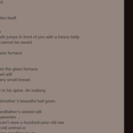
d,
es itself.
n
th jumps in front of you with a heavy belly.
s cannot be saved.
glass furnace.
nto the glass furnace
d will!
ery small breast.
 in his spine. An iceberg
ndmother’s beautiful ball gown.
andfather’s wicked will
 typewriter…
can’t save a hundred-year-old war
cold animal or