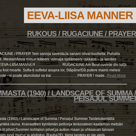
EEVA-LIISA MANNER
RUKOUS / RUGACIUNE / PRAYER
UNE / PRAYER Tein sanoja savestaJa sanani olivat kuolleita. Puhalla
uli, Mestari!Anna minun käteeni voimaja sydämeeni rakkaus – ja kenties
ää. EEVA-LIISA MANNER ………………… RUGACIUNE Am făcut cuvinte din lutȘi
 fost moarte. Sufla-ți sufletul asupra lor, Stăpâne!Dă putere mainii melesi
goste –si poate atuncilutul va trai. ……………….. PRAYER I made...
Read More
MASTA (1940) / LANDSCAPE OF SUMMA /
PEISAJUL SUMMEI
a (1940) / Landscape of Summa / Peisajul Summei Taistelukentällä
,synkkä rauha. Kranaattien kyntämän pellonja terässateen kaataman metsän
meät pilvet,Suomen kohtalon pilvet,ja aution maan ja uhkaavan taivaan
 vain syvä murhe ja ahdistus. Rauha?Ei, tämä taistelu ei ole vielä