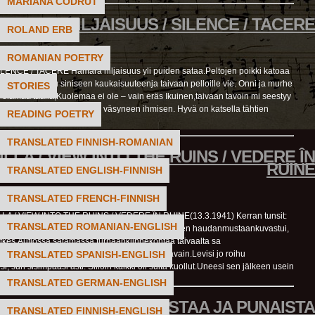
MARIANA CODRUT
HILJAISUUS / SILENCE / TACERE
ROLAND ERB
ROMANIAN POETRY
da
LENCE / TACERE Hämärä hiljaisuus yli puiden sataa.Peltojen poikki katoaa
n sininen sauhu siniseen kaukaisuuteenja taivaan pelloille vie. Onni ja murhe
STORIES
e elämää täällä,Kuolemaa ei ole – vain eräs Ikuinen,taivaan tavoin mi seestyy
ällä.Hyvä on lähellään olla väsyneen ihmisen. Hyvä on katsella tähtien
READING POETRY
vä on...
Read More »
TRANSLATED FINNISH-ROMANIAN
LLA / VIEW INTO THE RUINS / VEDERE ÎN
RUINE
TRANSLATED ENGLISH-FINNISH
TRANSLATED FRENCH-FINNISH
a
A / VIEW INTO THE RUINS / VEDERE ÎN RUINE(13.3.1941) Kerran tunsit:
TRANSLATED ROMANIAN-ENGLISH
envajonnut on kotikaupunkisi.Linnan varjo veteen haudanmustaankuvastui,
tkes.Autiossa satamassa turhaankiinnekohtaa taivaalta sa
TRANSLATED SPANISH-ENGLISH
sena hulmus meren ääri,itätuuli vonkui yllä aavain.Levisi jo roihu
i, sun sisimpääsi asti. Silloin kaikki oli sulta kuollut.Uneesi sen jälkeen usein
nit tutun tornikellon.Vainajien...
Read More »
TRANSLATED GERMAN-ENGLISH
MUSTAA JA PUNAISTA
TRANSLATED FINNISH-ENGLISH