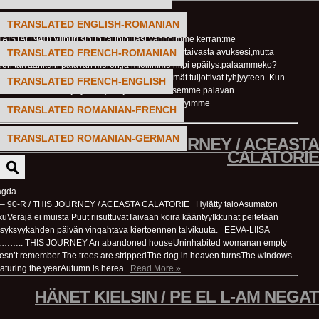
TRANSLATED ENGLISH-ROMANIAN
a
STA(1940) Viipuri,sinun raunioillasi vannoimme kerran:me
TRANSLATED FRENCH-ROMANIAN
ätä sinua yksinidän yöhön. Ja me rukoilimme taivasta avuksesi,mutta
ion taivaankuin palavan meren,ja mieliimme hiipi epäilys:palaammeko?
pisivat vastaukseksija talojen sadat ontot silmät tuijottivat tyhjyyteen. Kun
TRANSLATED FRENCH-ENGLISH
n tuntemattomaan ja yöhön,kun jätimme taaksemme palavan
 sen, mikä meille oli läheistä ja rakasta,pysähdyimme
TRANSLATED ROMANIAN-FRENCH
TRANSLATED ROMANIAN-GERMAN
MATKA - 90-R / THIS JOURNEY / ACEASTA
CALATORIE
agda
90-R / THIS JOURNEY / ACEASTA CALATORIE Hylätty taloAsumaton
uVeräjä ei muista Puut riisuttuvatTaivaan koira kääntyyIkkunat peitetään
syksyykahden päivän vingahtava kiertoennen talvikuuta. EEVA-LIISA
.. THIS JOURNEY An abandoned houseUninhabited womanan empty
esn’t remember The trees are strippedThe dog in heaven turnsThe windows
aturing the yearAutumn is herea...
Read More »
HÄNET KIELSIN / PE EL L-AM NEGAT