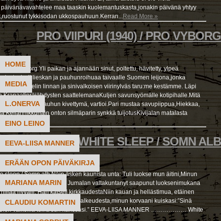
 päivänävavahtelee maa taaskin kuolemantuskasta,jonakin päivänä yhtyy
,ruostunut tykkisodan ukkospauhuun.Kerran...
Read More »
PRO VIIPURI (1940) / PRO VYBORG
HOME
) / Pro Vyborg Yli paikan ja ajannään sinut, poltettu, hävitetty, ylpeä
oviostasi, yli lieskan ja pauhunroihuaa taivaalle Suomen leijona,jonka
MEDIA
piirtyy Torkkelin linnan ja sinivalkoisen viirinylväs taru:me kestämme. Läpi
,Kranaatinräjähdysten saattelemanaKuljen savunsyömälle kotipihalle.Mitä
L.ONERVA
hiiltynyt luuranko,Kauhun kivettymä, vartioi.Pari mustaa savupiippua,Hiekkaa,
kaa,Kellarinikkunain onton silmäparin synkkä tuijotusKivijalan matalasta
EINO LEINO
VALKEA UNI / WHITE SLEEP / SOMN ALB
EEVA-LIISA MANNER
ERÄÄN OPON PÄIVÄKIRJA
te sleep / Somn alb Näin äsken kaunista unta: Tuli luokse mun äitini,Minun
MARIANA MARIN
n minua kädestä talutti.Oli Jumalan valtakuntanyt saapunut luoksenimukana
 hiljaa hyväili. Hän katseli kirkkaudestaNiin kauan ja hellästimua, etäinen
 otsalle suuteli. Hän, kotoisin valkeudesta,minun korvaani kuiskasi:”Sinä
CLAUDIU KOMARTIN
i,Olen vaikeilla teillä sun kanssasi.” EEVA-LIISA MANNER ……………… White
ore »