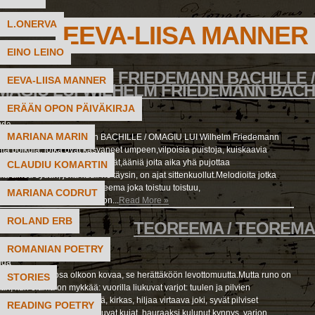
L.ONERVA
EEVA-LIISA MANNER
EINO LEINO
TUS WILHELM FRIEDEMANN BACHILLE /
EEVA-LIISA MANNER
MAGIU LUI WILHELM FRIEDEMANN BACH
ERÄÄN OPON PÄIVÄKIRJA
gda
MARIANA MARIN
S Wilhelm Friedemann BACHILLE / OMAGIU LUI Wilhelm Friedemann
 polkuja, jotka ovat kasvaneet umpeen,vilpoisia puistoja, kuiskaavia
 kenttiä, joiden keinut ovat tyhjät,ääniä joita aika yhä pujottaa
CLAUDIU KOMARTIN
a ainoa sydän, joka kuuli ne täysin, on ajat sittenkuollut.Melodioita jotka
sti ja vakavasti,surullinen teema joka toistuu toistuu,
MARIANA CODRUT
änpisto:ja kaikki rakkaus on...
Read More »
ROLAND ERB
TEOREEMA / TEOREMA
ROMANIAN POETRY
gda
REMA Proosa olkoon kovaa, se herättäköön levottomuutta.Mutta runo on
STORIES
an, kun elämä on mykkää: vuorilla liukuvat varjot: tuulen ja pilvien
tai elämän: kirkas, hämärä, kirkas, hiljaa virtaava joki, syvät pilviset
READING POETRY
maatuvat talot, lämpöä huokuvat kujat, hauraaksi kulunut kynnys, varjon