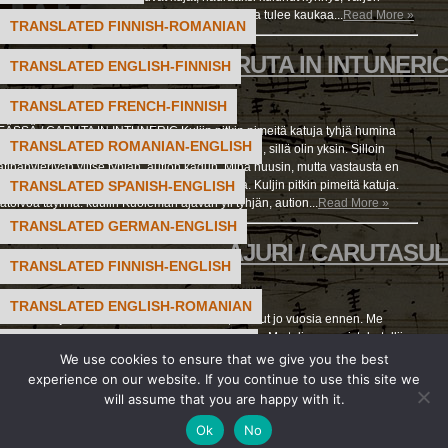
n pelokas askel huoneen hämäryyteen, kirje joka tulee kaukaa...
Read More »
TRANSLATED FINNISH-ROMANIAN
TAAT PIMEÄSSÄ / CARUTA IN INTUNERIC
TRANSLATED ENGLISH-FINNISH
TRANSLATED FRENCH-FINNISH
gda
SÄ / CARUTA IN INTUNERIC Kuljin pitkin pimeitä katuja tyhjä humina
TRANSLATED ROMANIAN-ENGLISH
män nyyhkytyksen vapisuttamana. Olin onneton, sillä olin yksin. Silloin
atinanvierivän ylitse tyhjän, aution kadun. Minä huusin, mutta vastausta en
TRANSLATED SPANISH-ENGLISH
katosivat kuuluvistaottamatta minua mukaansa. Kuljin pitkin pimeitä katuja.
ätoivoa täynnä: kuulin Kuoleman ajavan yli tyhjän, aution...
Read More »
TRANSLATED GERMAN-ENGLISH
AJURI / CARUTASUL
TRANSLATED FINNISH-ENGLISH
gda
TRANSLATED ENGLISH-ROMANIAN
L Oli ajurinrattailla vieressäin isoäitini, kuollut jo vuosia ennen. Me
adia päinkuin lapsuusaikana, kirkkoon mennen. Me tulimme puistohotelliin.
TRANSLATED FRENCH-ROMANIAN
si hämmästyvin näin enkelin astuvan ovesta, – niin, hän mummolle kumarsi:
We use cookies to ensure that we give you the best
Mua mummo suuteli: – Jatka sinä, rakas, matkaasi, toimita asias. Tule tänne,
experience on our website. If you continue to use this site we
TRANSLATED FRENCH-ENGLISH
ä, kasniin...
Read More »
will assume that you are happy with it.
TRANSLATED ROMANIAN-FRENCH
Ok
No
COPYRIGHT © 2025 BY MAGDALENA BIELA. ALL RIGHTS RESERVED.